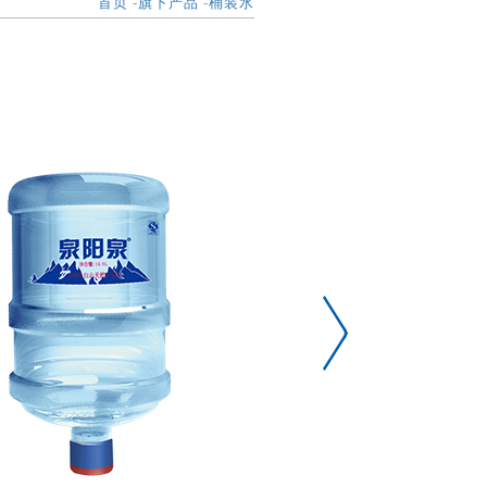
首页
-
旗下产品
-
桶装水
18.9
独立包装
长白山峡
青云村，
矿物质和微
清澈