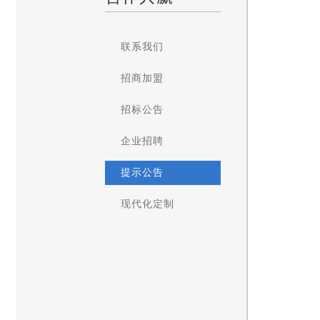
联系我们
招商加盟
招标公告
企业招聘
提示公告
现代化定制