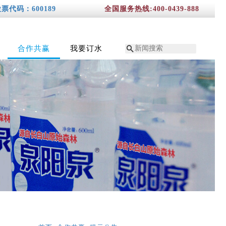
票代码：600189
全国服务热线:400-0439-888

合作共赢
我要订水