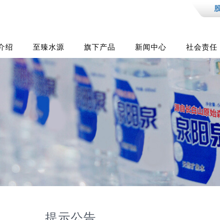
股
介绍
至臻水源
旗下产品
新闻中心
社会责任
提示公告